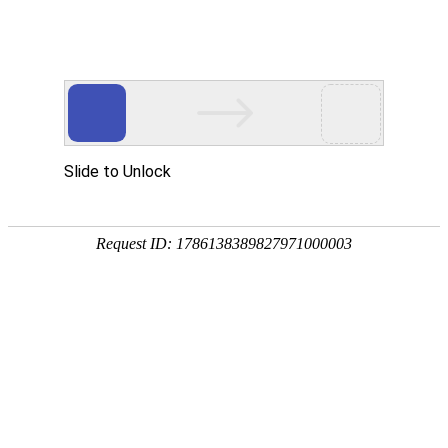
精准不设限，便携无边界
——华晟测量赋能高端制造
2026年“十五五”规划启幕，高端制
现场测量！
造迎来爆发式增长，航空航天、具
身智能、新能源汽车等领域的升
2026-04-23
级，都离不开“精度”支撑。精密测
量作为筑牢高端制造质量根基的关
微观制造困局如何破？海克
键，更是破解行业痛点、提升效能
斯康 OPTIC NANO 开启纳
在高端精密制造的微观尺度下，测
的核心抓手。
米级无损测量新时代...