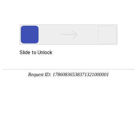
首页
>
解决方案
>
智能制造应用方案
海克斯康全息测量仿真教学系统
1、概述
随着信息技术的发展，建设职业教育虚拟仿真实训
基地，既是改革传统教学育人手段，推进人才培养
模式创新的迫切需要，也是强化教学、学习、实训