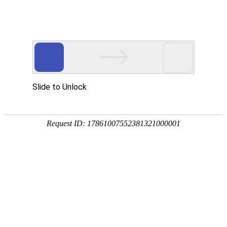
首页
>
解决方案
>
智能制造应用方案
PC-DMIS 曲线分析软件模块
曲线分析功能是计量行业普遍需要的一个功能，对
于航空行业尤为显著，航空发动机叶片、叶盘、叶
轮、盘轴类零件，以及压缩机行业、汽车动力总成
（万向节、涡旋盘）等都有广泛的需求，分析功能
包含轮廓度分析、壁厚分析、拟合分析等。