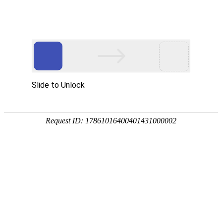
首页
>
解决方案
>
智能制造应用方案
医疗骨科植入物自动化测量方案
医疗零部件自动化检测系统集成了柔性智能化检测
系统，对多种规格医疗零部件的自动识别、自动上
下料，自动在线检测，自动下料分拣。安全防护等
级高、极大降低了人工成本，提高了设备利用率。