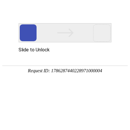
首页
>
计量硬件
>
三坐标测量机
海克斯康 GLOBAL-PLUS系列-扫描型三坐
标测量机
GLOBAL PLUS是基于海克斯康在行业内丰富的经验和引领
行业的创新型先进技术为基础集成开发的。通过整合海克斯
康的最新优势，集成一系列创新型技术，以提供高水平的检